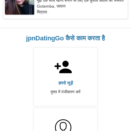
मुझे एक साथ खाना बनाने के लिए एक कुशल आदमी की जरूरत
है।
Gotemba, जापान
मित्रता
jpnDatingGo कैसे काम करता है
हमसे जुड़ें
मुफ्त में पंजीकरण करें