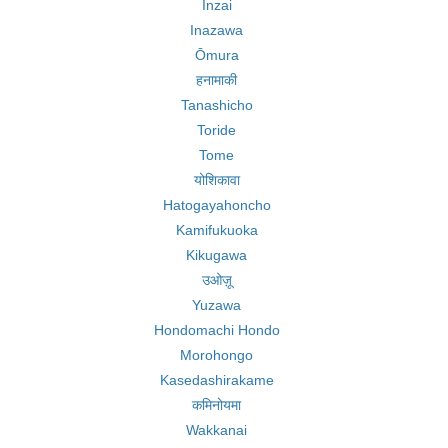
Inzai
Inazawa
Ōmura
हनामाकी
Tanashicho
Toride
Tome
योशिकावा
Hatogayahoncho
Kamifukuoka
Kikugawa
उओज़ू
Yuzawa
Hondomachi Hondo
Morohongo
Kasedashirakame
कमिनोयमा
Wakkanai