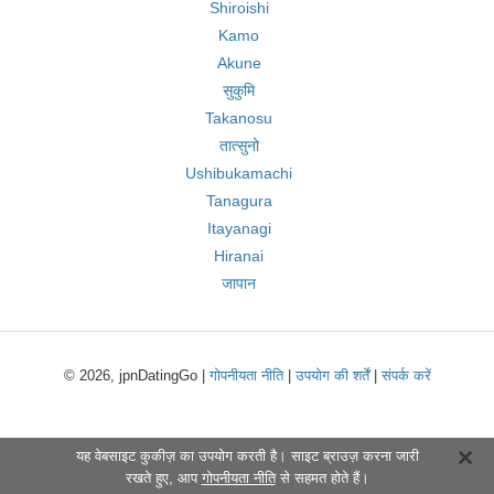
Shiroishi
Kamo
Akune
सुकुमि
Takanosu
तात्सुनो
Ushibukamachi
Tanagura
Itayanagi
Hiranai
जापान
© 2026, jpnDatingGo |
गोपनीयता नीति
|
उपयोग की शर्तें
|
संपर्क करें
यह वेबसाइट कुकीज़ का उपयोग करती है। साइट ब्राउज़ करना जारी
रखते हुए, आप
गोपनीयता नीति
से सहमत होते हैं।