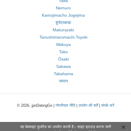
Yaita
Nemuro
Kamojimacho Jogejima
बुंगोटाकाडा
Makurazaki
Tanushimarumachi Toyoki
Wakuya
Tako
Ōsaki
Sakawa
Takahama
जापान
© 2026, jpnDatingGo |
गोपनीयता नीति
|
उपयोग की शर्तें
|
संपर्क करें
यह वेबसाइट कुकीज़ का उपयोग करती है। साइट ब्राउज़ करना जारी