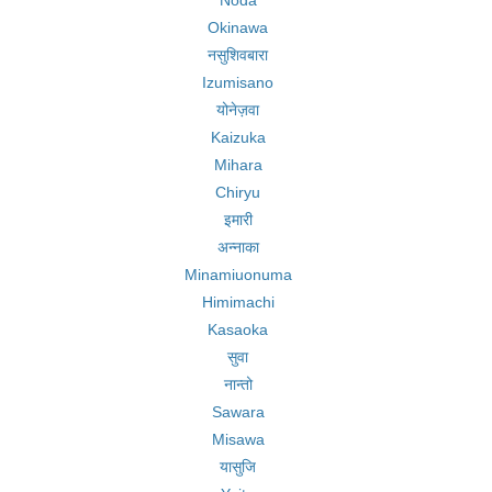
Noda
Okinawa
नसुशिवबारा
Izumisano
योनेज़वा
Kaizuka
Mihara
Chiryu
इमारी
अन्नाका
Minamiuonuma
Himimachi
Kasaoka
सुवा
नान्तो
Sawara
Misawa
यासुजि