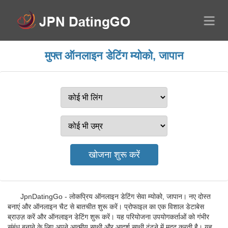
मुफ्त ऑनलाइन डेटिंग म्योको, जापान
JpnDatingGo - लोकप्रिय ऑनलाइन डेटिंग सेवा म्योको, जापान। नए दोस्त
बनाएं और ऑनलाइन चैट से बातचीत शुरू करें। प्रोफाइल का एक विशाल डेटाबेस
ब्राउज़ करें और ऑनलाइन डेटिंग शुरू करें। यह परियोजना उपयोगकर्ताओं को गंभीर
संबंध बनाने के लिए अपने आत्मीय साथी और आदर्श साथी ढूंढने में मदद करती है। यह