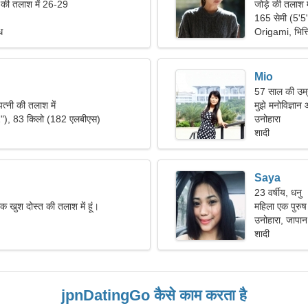
ी तलाश में 26-29
जोड़े की तलाश म
165 सेमी (5'5
ध
Origami, भित्त
Mio
57 साल की उम्र
त्नी की तलाश में
मुझे मनोविज्ञान 
1"), 83 किलो (182 एलबीएस)
उनोहारा
शादी
Saya
23 वर्षीय, धनु
 एक खुश दोस्त की तलाश में हूं।
महिला एक पुरुष
उनोहारा, जापान
शादी
jpnDatingGo कैसे काम करता है