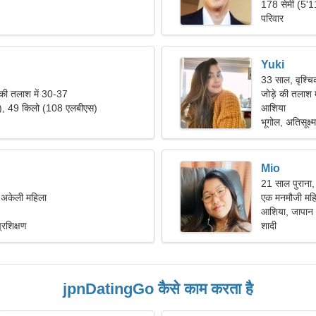
178 सेमी (5'1
परिवार
Yuki
33 साल, वृश्च
 की तलाश में 30-37
जोड़े की तलाश म
"), 49 किलो (108 एलबीएस)
आशिया
भूगोल, अतिसूक्ष्
Mio
21 साल पुराना
ं अकेली महिला
एक मनमौजी महिला
आशिया, जापान
 प्रशिक्षण
शादी
jpnDatingGo कैसे काम करता है