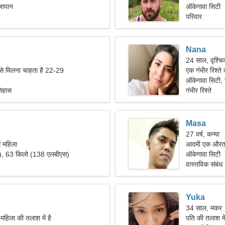
जापान
जरूरत है।
ऑकेगावा सिटी
परिवार
Nana
24 साल, वृश्च
 से मिलना चाहता है 22-29
एक गंभीर रिश्त
ऑकेगावा सिटी,
तिहास
गंभीर रिश्ते
Masa
27 वर्ष, कन्या
ं महिला
आदमी एक औरत 
"), 63 किलो (138 एलबीएस)
ऑकेगावा सिटी
वास्तविक संबंध
Yuka
34 साल, मकर
महिला की तलाश में है
पति की तलाश म