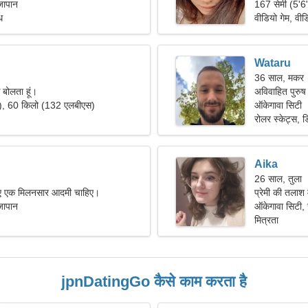
जापान
167 सेमी (5'6
ध
वीडियो गेम, वीड
Wataru
36 साल, मकर
क बोलता हूं।
अविवाहित पुरुष 
"), 60 किलो (132 एलबीएस)
ऑकेगावा सिटी
रोलर स्केट्स, ड
Aika
26 साल, तुला
 लिए एक मिलनसार आदमी चाहिए।
प्रेमी की तलाश 
जापान
ऑकेगावा सिटी,
मित्रता
jpnDatingGo कैसे काम करता है