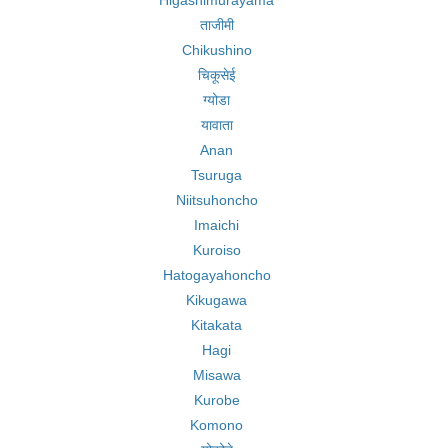
Higashimurayama
ताजीमी
Chikushino
चिकूसेई
ग्योडा
यावाता
Anan
Tsuruga
Niitsuhoncho
Imaichi
Kuroiso
Hatogayahoncho
Kikugawa
Kitakata
Hagi
Misawa
Kurobe
Komono