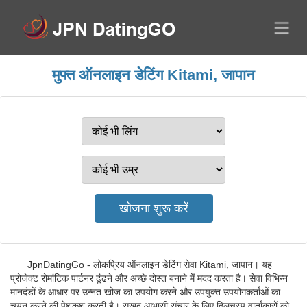
मुफ्त ऑनलाइन डेटिंग Kitami, जापान
JpnDatingGo - लोकप्रिय ऑनलाइन डेटिंग सेवा Kitami, जापान। यह
प्रोजेक्ट रोमांटिक पार्टनर ढूंढने और अच्छे दोस्त बनाने में मदद करता है। सेवा विभिन्न
मानदंडों के आधार पर उन्नत खोज का उपयोग करने और उपयुक्त उपयोगकर्ताओं का
चयन करने की पेशकश करती है। सुखद आभासी संचार के लिए दिलचस्प वार्ताकारों को