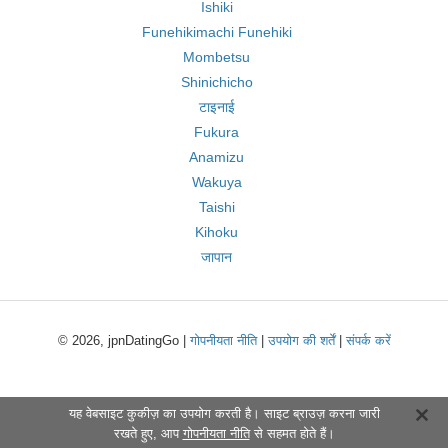
Ishiki
Funehikimachi Funehiki
Mombetsu
Shinichicho
टाइनाई
Fukura
Anamizu
Wakuya
Taishi
Kihoku
जापान
© 2026, jpnDatingGo |
गोपनीयता नीति
|
उपयोग की शर्तें
|
संपर्क करें
यह वेबसाइट कुकीज़ का उपयोग करती है। साइट ब्राउज़ करना जारी
रखते हुए, आप
गोपनीयता नीति
से सहमत होते हैं।