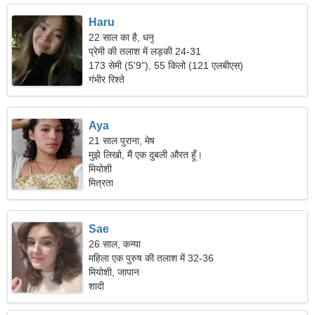
Haru
22 साल का है, धनु
प्रेमी की तलाश में लड़की 24-31
173 सेमी (5'9"), 55 किलो (121 एलबीएस)
गंभीर रिश्ते
Aya
21 साल पुराना, मेष
मुझे लिखो, मैं एक दुबली औरत हूँ।
मियोशी
मित्रता
Sae
26 साल, कन्या
महिला एक पुरुष की तलाश में 32-36
मियोशी, जापान
शादी