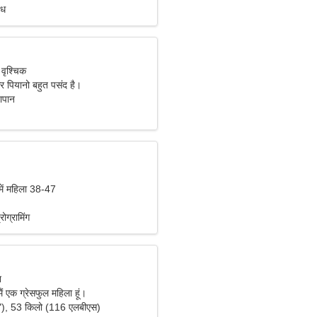
ंध
 वृश्चिक
और पियानो बहुत पसंद है।
पान
में महिला 38-47
रोग्रामिंग
न
मैं एक ग्रेसफुल महिला हूं।
"), 53 किलो (116 एलबीएस)