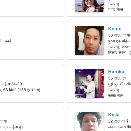
जरूरत है।
उरायासु
गंभीर रिश्ते
Kento
33 साल, कन्या
ें लड़की
पुरुष एक महिला
उरायासु, जापान
शिकार करना, प्र
Haruka
55 साल, वृष
ें महिला 34-39
मुझे फुटबॉल और
"), 63 किलो (138 एलबीएस)
उरायासु
सच्चा प्यार
Keita
कन्या
22 साल का है, 
मानदार महिला हूं।
लड़का एक प्रेमि