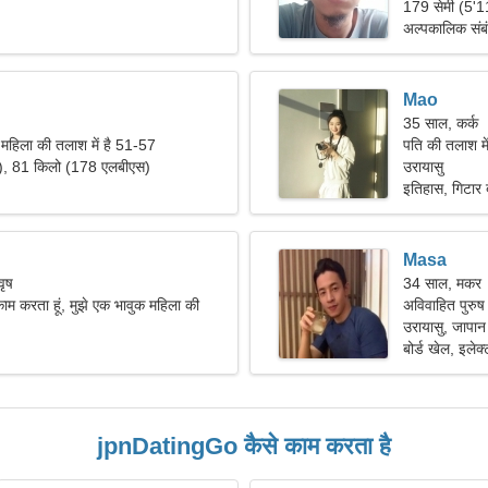
179 सेमी (5'1
अल्पकालिक संब
Mao
35 साल, कर्क
 महिला की तलाश में है 51-57
पति की तलाश मे
"), 81 किलो (178 एलबीएस)
उरायासु
इतिहास, गिटार 
Masa
वृष
34 साल, मकर
ें काम करता हूं, मुझे एक भावुक महिला की
अविवाहित पुरुष 
उरायासु, जापान
बोर्ड खेल, इलेक्
jpnDatingGo कैसे काम करता है