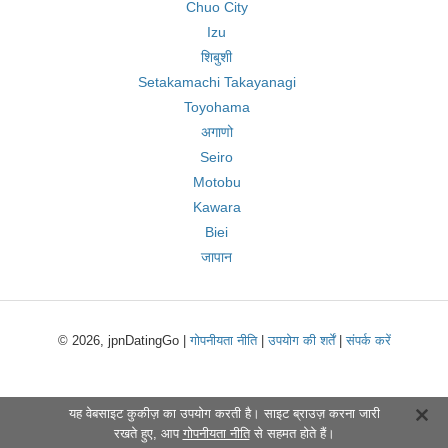
Chuo City
Izu
शिबुशी
Setakamachi Takayanagi
Toyohama
अगाणो
Seiro
Motobu
Kawara
Biei
जापान
© 2026, jpnDatingGo |
गोपनीयता नीति
|
उपयोग की शर्तें
|
संपर्क करें
यह वेबसाइट कुकीज़ का उपयोग करती है। साइट ब्राउज़ करना जारी
रखते हुए, आप
गोपनीयता नीति
से सहमत होते हैं।