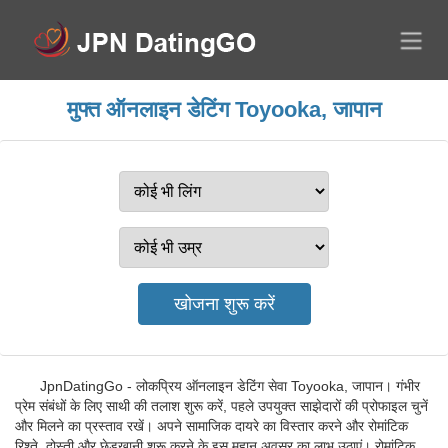
मुफ्त ऑनलाइन डेटिंग Toyooka, जापान
JpnDatingGo - लोकप्रिय ऑनलाइन डेटिंग सेवा Toyooka, जापान। गंभीर
प्रेम संबंधों के लिए साथी की तलाश शुरू करें, पहले उपयुक्त साझेदारों की प्रोफाइल चुनें
और मिलने का प्रस्ताव रखें। अपने सामाजिक दायरे का विस्तार करने और रोमांटिक
रिश्ते, दोस्ती और छेड़खानी शुरू करने के इस महान अवसर का लाभ उठाएं। रोमांटिक