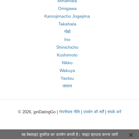
Minamata
Omigawa
Kamojimacho Jogejima
Takahata
गोबो
Ino
Shinichicho
Kushimoto
Nikko
Wakuya
Yaotsu
जापान
© 2026, jpnDatingGo |
गोपनीयता नीति
|
उपयोग की शर्तें
|
संपर्क करें
यह वेबसाइट कुकीज़ का उपयोग करती है। साइट ब्राउज़ करना जारी