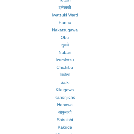
Tottori
इसेसाकी
Iwatsuki Ward
Hanno
Nakatsugawa
Obu
सुबामे
Nabari
Izumiotsu
Chichibu
मियोशी
Saiki
Kikugawa
Kanonjicho
Hanawa
ओफुनातो
Shiroishi
Kakuda