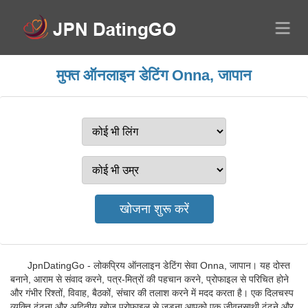
मुफ्त ऑनलाइन डेटिंग Onna, जापान
JpnDatingGo - लोकप्रिय ऑनलाइन डेटिंग सेवा Onna, जापान। यह दोस्त
बनाने, आराम से संवाद करने, पत्र-मित्रों की पहचान करने, प्रोफाइल से परिचित होने
और गंभीर रिश्तों, विवाह, बैठकों, संचार की तलाश करने में मदद करता है। एक दिलचस्प
व्यक्ति ढूंढना और अद्वितीय खोज प्रोफाइल से जुड़ना आपको एक जीवनसाथी ढूंढने और