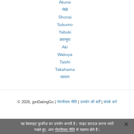
Akune
गोबो
Shonai
Sukumo
Yabuki
कात्सुरा
Aki
Wakuya
Taishi
Takahama
जापान
© 2026, jpnDatingGo |
गोपनीयता नीति
|
उपयोग की शर्तें
|
संपर्क करें
यह वेबसाइट कुकीज़ का उपयोग करती है। साइट ब्राउज़ करना जारी
रखते हुए, आप
गोपनीयता नीति
से सहमत होते हैं।