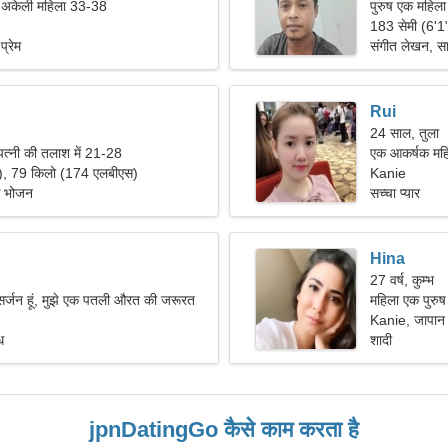
ं अकेली महिला 33-38
पुरुष एक महिला
183 सेमी (6'1
प्रेम
संगीत लेखन, स
Rui
24 साल, तुला
पत्नी की तलाश में 21-28
एक आकर्षक महिल
"), 79 किलो (174 एलबीएस)
Kanie
िक भोजन
सच्चा प्यार
Hina
27 वर्ष, कुम्भ
क सर्जन हूं, मुझे एक पतली औरत की जरूरत
महिला एक पुरुष
Kanie, जापान
ध
शादी
jpnDatingGo कैसे काम करता है