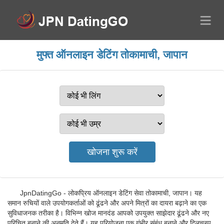
मुफ्त ऑनलाइन डेटिंग तोकामाची, जापान
JpnDatingGo - लोकप्रिय ऑनलाइन डेटिंग सेवा तोकामाची, जापान। यह
समान रुचियों वाले उपयोगकर्ताओं को ढूंढने और अपने मित्रों का दायरा बढ़ाने का एक
सुविधाजनक तरीका है। विभिन्न खोज मानदंड आपको उपयुक्त साझेदार ढूंढने और नए
परिचित बनाने की अनुमति देते हैं। यह परियोजना एक गंभीर संबंध बनाने और दिलचस्प