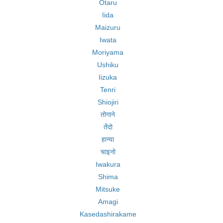
Otaru
Iida
Maizuru
Iwata
Moriyama
Ushiku
Iizuka
Tenri
Shiojiri
तोगाने
तेंदो
हान्या
चाइनो
Iwakura
Shima
Mitsuke
Amagi
Kasedashirakame