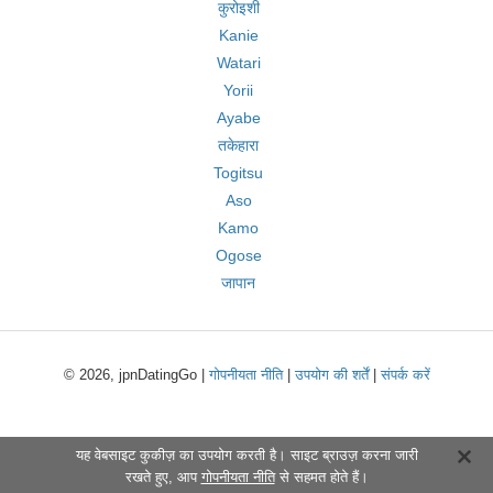
कुरोइशी
Kanie
Watari
Yorii
Ayabe
तकेहारा
Togitsu
Aso
Kamo
Ogose
जापान
© 2026, jpnDatingGo |
गोपनीयता नीति
|
उपयोग की शर्तें
|
संपर्क करें
यह वेबसाइट कुकीज़ का उपयोग करती है। साइट ब्राउज़ करना जारी
रखते हुए, आप
गोपनीयता नीति
से सहमत होते हैं।