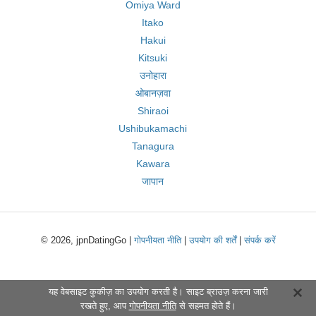
Omiya Ward
Itako
Hakui
Kitsuki
उनोहारा
ओबानज़वा
Shiraoi
Ushibukamachi
Tanagura
Kawara
जापान
© 2026, jpnDatingGo |
गोपनीयता नीति
|
उपयोग की शर्तें
|
संपर्क करें
यह वेबसाइट कुकीज़ का उपयोग करती है। साइट ब्राउज़ करना जारी
रखते हुए, आप
गोपनीयता नीति
से सहमत होते हैं।