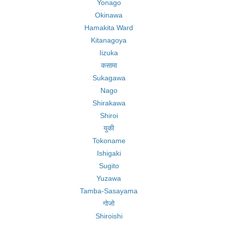
Yonago
Okinawa
Hamakita Ward
Kitanagoya
Iizuka
कसामा
Sukagawa
Nago
Shirakawa
Shiroi
युकी
Tokoname
Ishigaki
Sugito
Yuzawa
Tamba-Sasayama
गोजो
Shiroishi